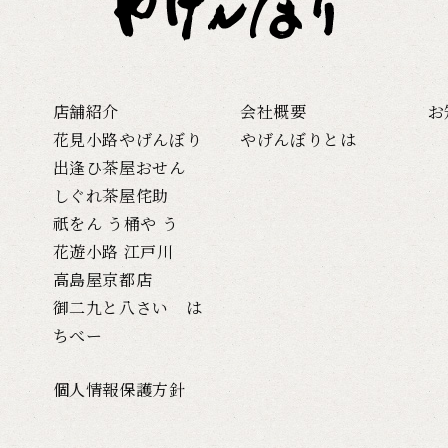
店舗紹介
会社概要
お
花見小路やげんぼり
やげんぼりとは
出逢ひ茶屋おせん
しぐれ茶屋侘助
祇をん う桶や う
花遊小路 江戸川
高島屋京都店
御二九と八さい は
ちべー
個人情報保護方針