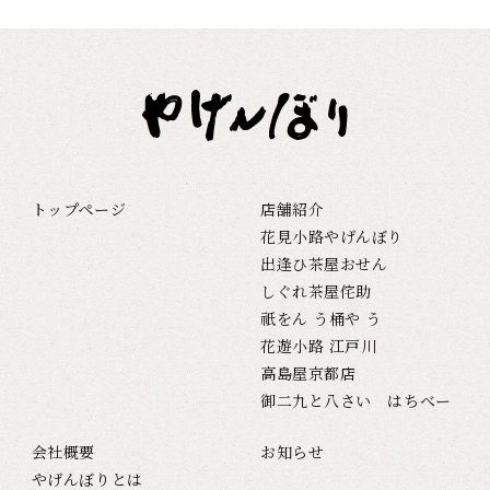
トップページ
店舗紹介
花見小路やげんぼり
出逢ひ茶屋おせん
しぐれ茶屋侘助
祇をん う桶や う
花遊小路 江戸川
高島屋京都店
御二九と八さい はちべー
会社概要
お知らせ
やげんぼりとは