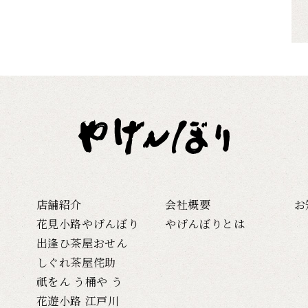
店舗紹介
会社概要
お
花見小路やげんぼり
やげんぼりとは
出逢ひ茶屋おせん
しぐれ茶屋侘助
祇をん う桶や う
花遊小路 江戸川