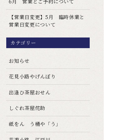
6月 営業とご予約について
【営業日変更】5月 臨時休業と
営業日変更について
カテゴリー
お知らせ
花見小路やげんぼり
出逢ひ茶屋おせん
しぐれ茶屋侘助
祇をん う桶や「う」
花遊小路 江戸川