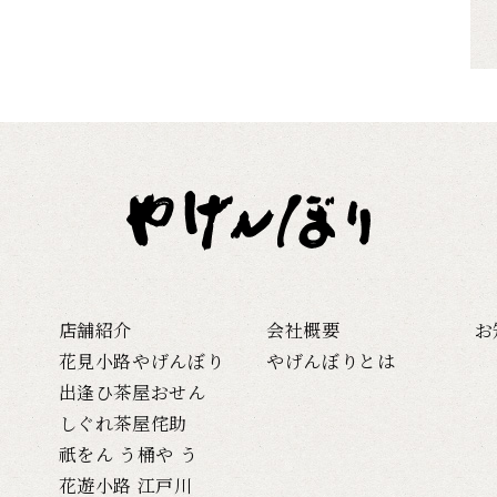
店舗紹介
会社概要
お
花見小路やげんぼり
やげんぼりとは
出逢ひ茶屋おせん
しぐれ茶屋侘助
祇をん う桶や う
花遊小路 江戸川