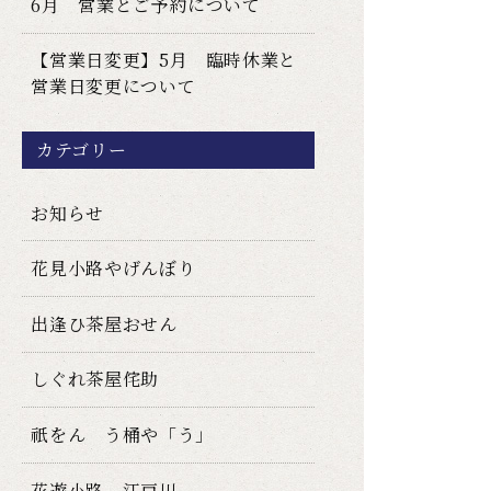
6月 営業とご予約について
【営業日変更】5月 臨時休業と
営業日変更について
カテゴリー
お知らせ
花見小路やげんぼり
出逢ひ茶屋おせん
しぐれ茶屋侘助
祇をん う桶や「う」
花遊小路 江戸川