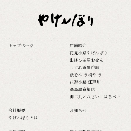
トップページ
店舗紹介
花見小路やげんぼり
出逢ひ茶屋おせん
しぐれ茶屋侘助
祇をん う桶や う
花遊小路 江戸川
高島屋京都店
御二九と八さい はちべー
会社概要
お知らせ
やげんぼりとは