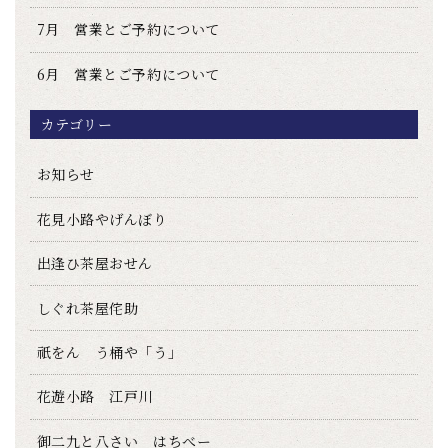
7月 営業とご予約について
6月 営業とご予約について
カテゴリー
お知らせ
花見小路やげんぼり
出逢ひ茶屋おせん
しぐれ茶屋侘助
祇をん う桶や「う」
花遊小路 江戸川
御二九と八さい はちべー