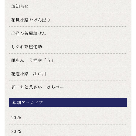
お知らせ
花見小路やげんぼり
出逢ひ茶屋おせん
しぐれ茶屋侘助
祇をん う桶や「う」
花遊小路 江戸川
御二九と八さい はちべー
年別アーカイブ
2026
2025