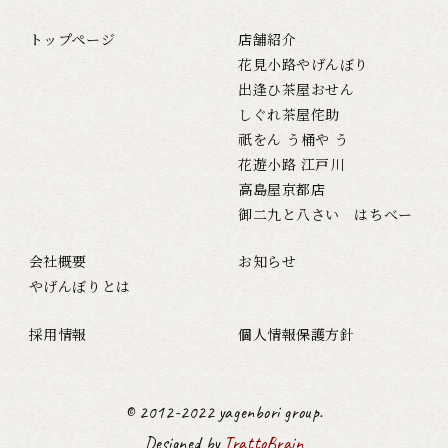
トップページ
店舗紹介
花見小路やげんぼり
出逢ひ茶屋おせん
しぐれ茶屋侘助
祇をん う桶や う
花遊小路 江戸川
高島屋京都店
御二九と八さい はちべー
会社概要
お知らせ
やげんぼりとは
採用情報
個人情報保護方針
© 2012-2022 yagenbori group.
Designed by
TrattoBrain