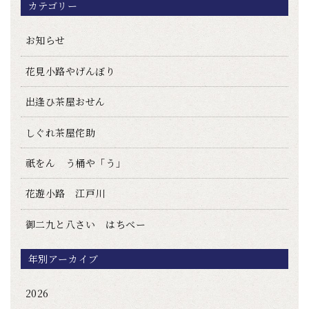
カテゴリー
お知らせ
花見小路やげんぼり
出逢ひ茶屋おせん
しぐれ茶屋侘助
祇をん う桶や「う」
花遊小路 江戸川
御二九と八さい はちべー
年別アーカイブ
2026