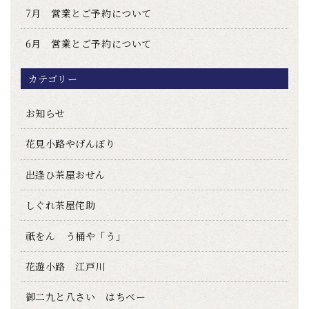
7月 営業とご予約について
6月 営業とご予約について
カテゴリー
お知らせ
花見小路やげんぼり
出逢ひ茶屋おせん
しぐれ茶屋侘助
祇をん う桶や「う」
花遊小路 江戸川
御二九と八さい はちべー