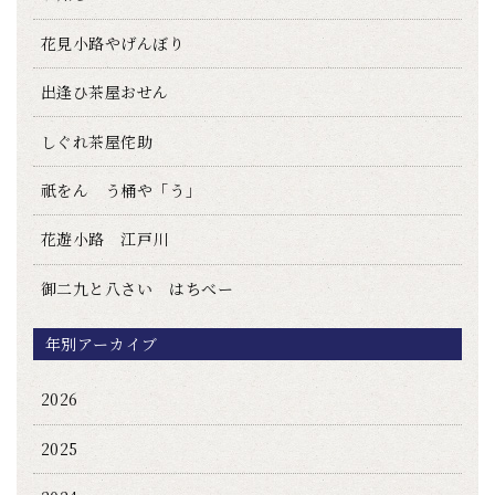
花見小路やげんぼり
出逢ひ茶屋おせん
しぐれ茶屋侘助
祇をん う桶や「う」
花遊小路 江戸川
御二九と八さい はちべー
年別アーカイブ
2026
2025